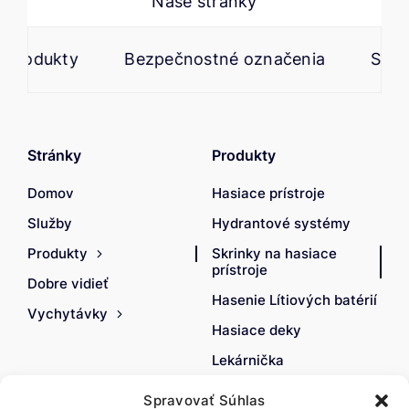
Naše stránky
Produkty
Bezpečnostné označenia
Skrink
Stránky
Produkty
Domov
Hasiace prístroje
Služby
Hydrantové systémy
Produkty
Skrinky na hasiace
prístroje
Dobre vidieť
Hasenie Lítiových batérií
Vychytávky
Hasiace deky
Lekárnička
Bezpečnostné označenia
Spravovať Súhlas