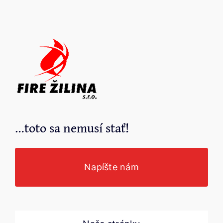
…toto sa nemusí stať!
Napíšte nám